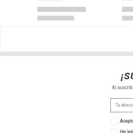
¡S
Al suscri
Acepto
He leí