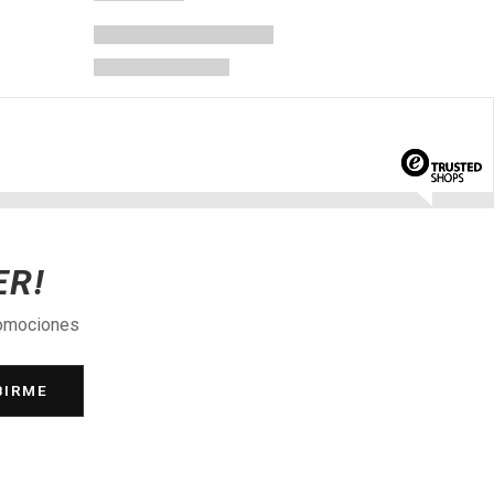
ER!
romociones
BIRME