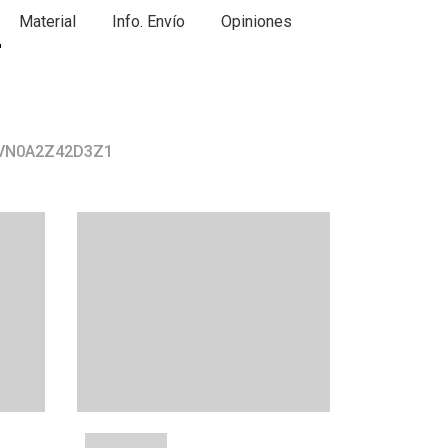
Material
Info. Envío
Opiniones
r VN0A2Z42D3Z1