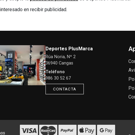
interesado en recibir publicidad.
Ap
Deportes PlusMarca
Rúa Noria, Nº 2
Co
36940 Cangas
Avi
Teléfono
986 30 52 67
Pol
Pol
CONTACTA
Co
hos