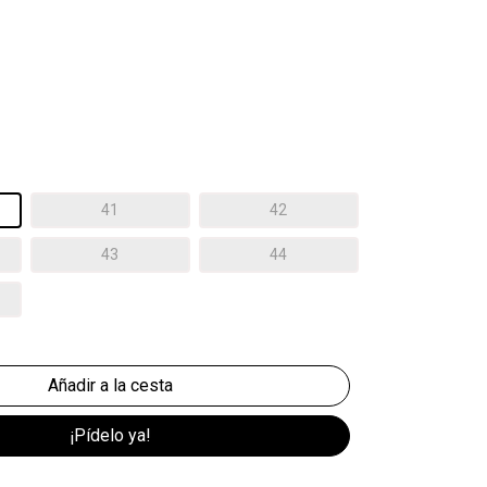
41
42
43
44
¡Pídelo ya!