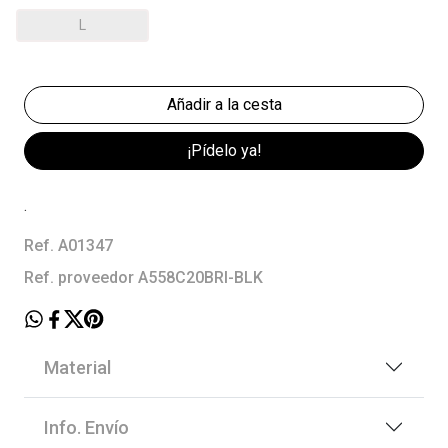
L
¡Pídelo ya!
.
Ref. A01347
Ref. proveedor A558C20BRI-BLK
Material
Info. Envío