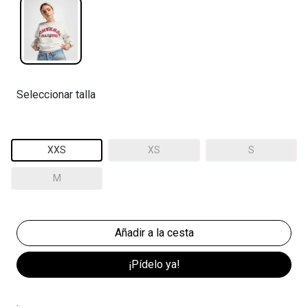
Seleccionar talla
XXS
XS
S
M
¡Pídelo ya!
.