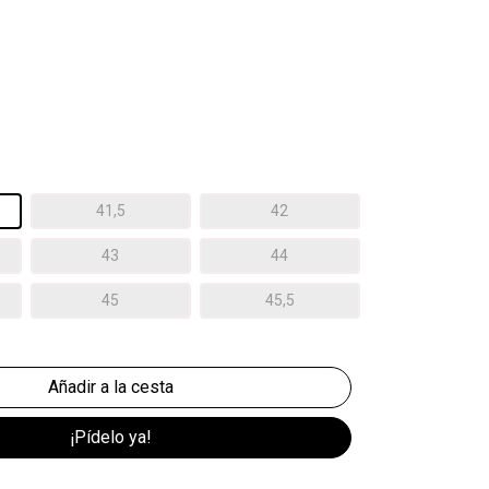
41,5
42
43
44
45
45,5
¡Pídelo ya!