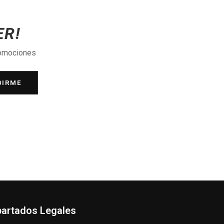
ER!
romociones
BIRME
artados Legales