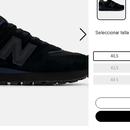
Seleccionar talla
40,5
42,5
44 5