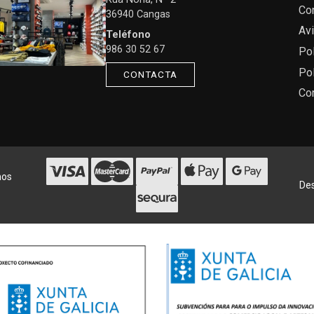
Co
36940 Cangas
Avi
Teléfono
986 30 52 67
Pol
Pol
CONTACTA
Co
hos
Des