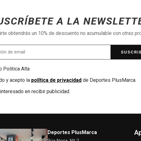
USCRÍBETE A LA NEWSLETT
birte obtendrás un 10% de descuento no acumulable con otras p
SUSCRI
 Politica Alta
do y acepto la
política de privacidad
de Deportes PlusMarca.
interesado en recibir publicidad.
Ap
Deportes PlusMarca
Rúa Noria, Nº 2