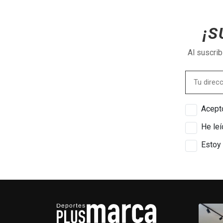
¡S
Al suscri
Acepto
He leí
Estoy 