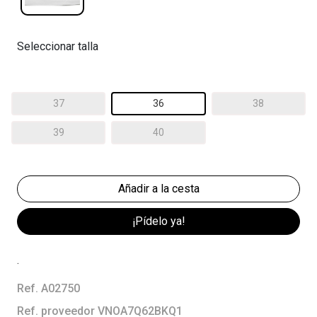
Seleccionar talla
37
36
38
39
40
¡Pídelo ya!
.
Ref. A02750
Ref. proveedor VNOA7Q62BKQ1