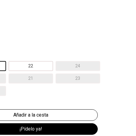
22
24
21
23
¡Pídelo ya!