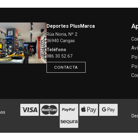
Ap
Deportes PlusMarca
Rúa Noria, Nº 2
Co
36940 Cangas
Avi
Teléfono
986 30 52 67
Pol
Pol
CONTACTA
Co
hos
Des