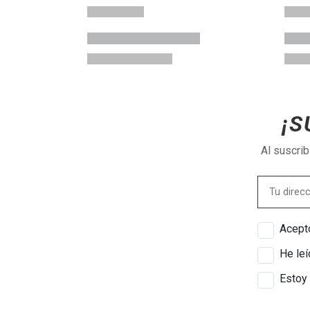
¡S
Al suscri
Acepto
He leí
Estoy 