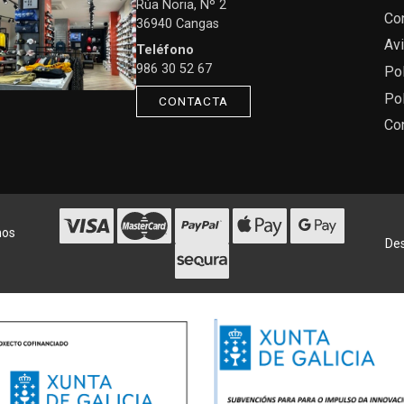
Rúa Noria, Nº 2
Co
36940 Cangas
Avi
Teléfono
986 30 52 67
Pol
Pol
CONTACTA
Co
hos
Des