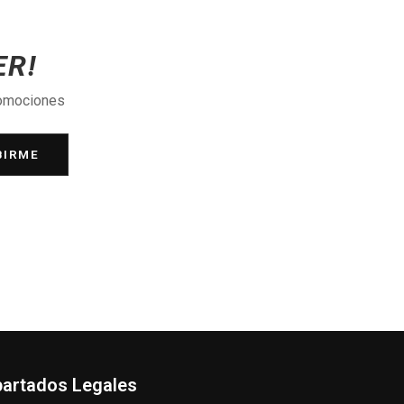
ER!
romociones
BIRME
artados Legales