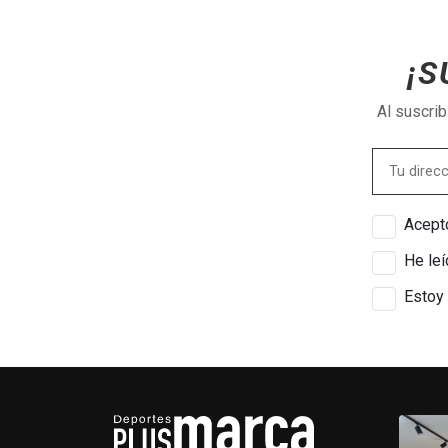
¡S
Al suscri
Acepto
He leí
Estoy 