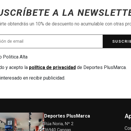
USCRÍBETE A LA NEWSLETT
birte obtendrás un 10% de descuento no acumulable con otras p
SUSCRI
 Politica Alta
do y acepto la
política de privacidad
de Deportes PlusMarca.
interesado en recibir publicidad.
Ap
Deportes PlusMarca
Rúa Noria, Nº 2
Co
36940 Cangas