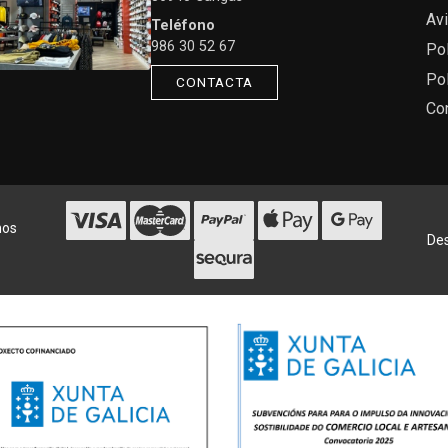
Avi
Teléfono
986 30 52 67
Pol
Pol
CONTACTA
Co
hos
Des