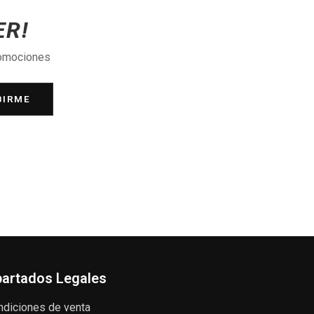
ER!
romociones
BIRME
artados Legales
ndiciones de venta