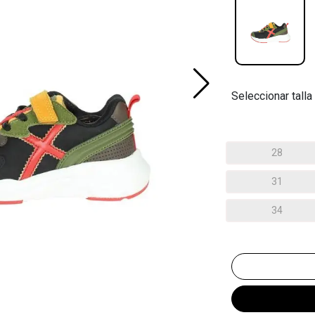
Seleccionar talla
28
31
34