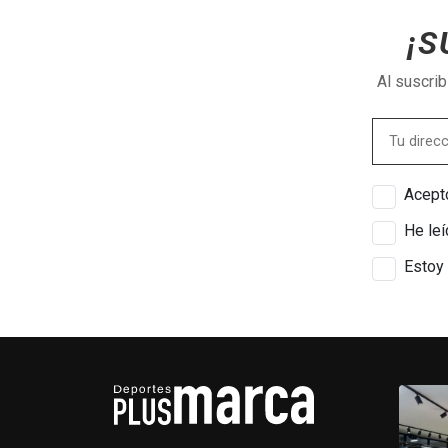
¡S
Al suscri
Acepto
He leí
Estoy 