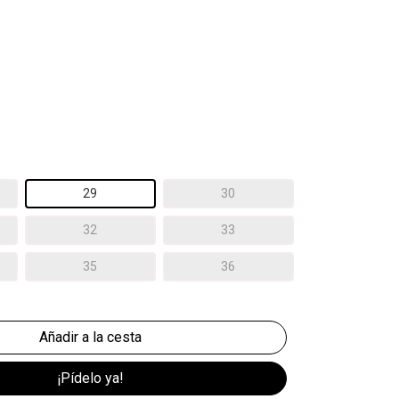
29
30
32
33
35
36
¡Pídelo ya!