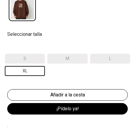
Seleccionar talla
S
M
L
XL
¡Pídelo ya!
.