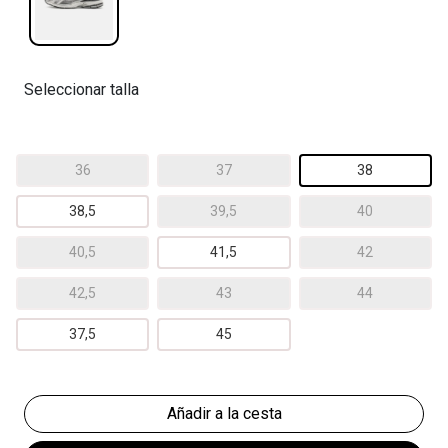
Seleccionar talla
36
37
38
38,5
39,5
40
40,5
41,5
42
42,5
43
44
37,5
45