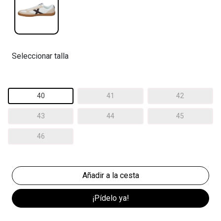
Seleccionar talla
40
41
42
43
44
45
46
¡Pídelo ya!