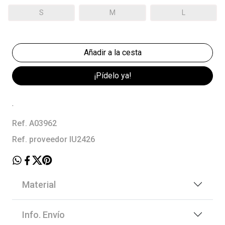
S
M
L
¡Pídelo ya!
.
Ref. A03962
Ref. proveedor IU2426
Material
Info. Envío