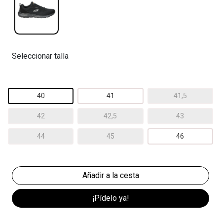
Seleccionar talla
40
41
41,5
42
42,5
43
44
45
46
¡Pídelo ya!