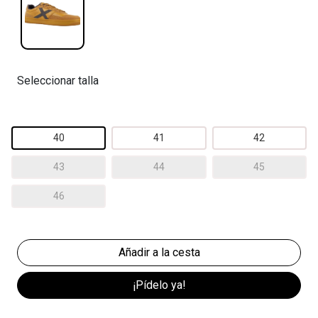
Seleccionar talla
40
41
42
43
44
45
46
¡Pídelo ya!