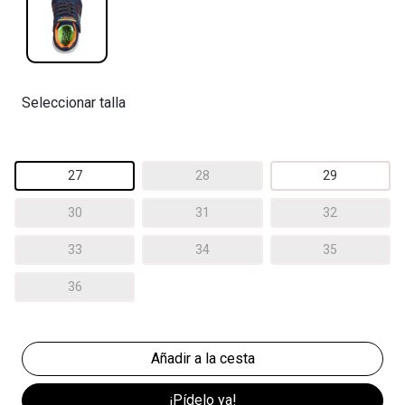
Seleccionar talla
27
28
29
30
31
32
33
34
35
36
¡Pídelo ya!