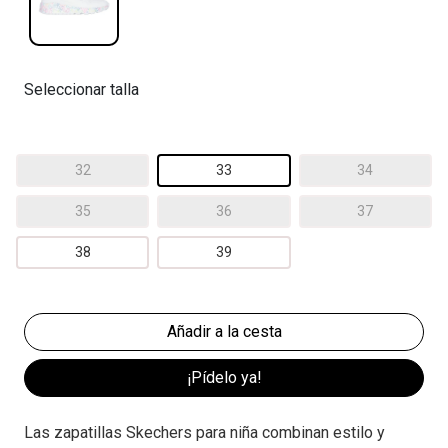
Seleccionar talla
32
33
34
35
36
37
38
39
¡Pídelo ya!
Las zapatillas Skechers para niña combinan estilo y