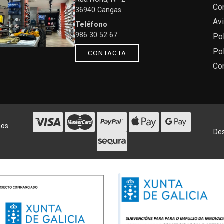
Co
36940 Cangas
Avi
Teléfono
986 30 52 67
Pol
Pol
CONTACTA
Co
hos
Des