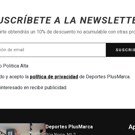
USCRÍBETE A LA NEWSLETT
birte obtendrás un 10% de descuento no acumulable con otras p
SUSCRI
 Politica Alta
do y acepto la
política de privacidad
de Deportes PlusMarca.
interesado en recibir publicidad.
Ap
Deportes PlusMarca
Rúa Noria, Nº 2