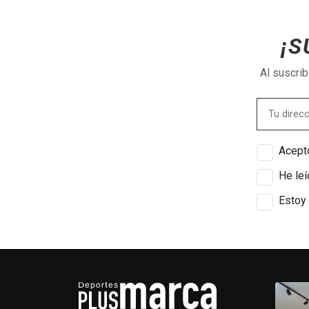
¡S
Al suscri
Acepto
He leí
Estoy 