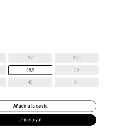
37
37,5
38,5
39
40
41
¡Pídelo ya!