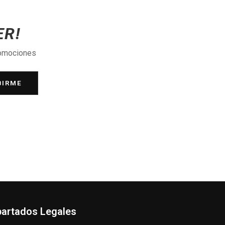
ER!
romociones
BIRME
artados Legales