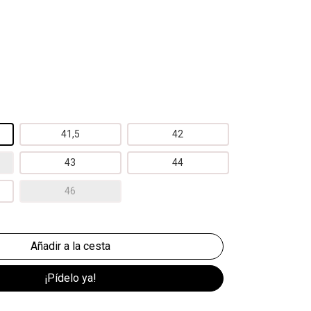
41,5
42
43
44
46
¡Pídelo ya!