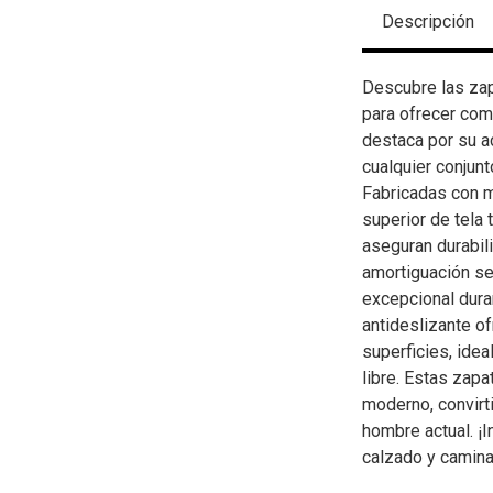
Descripción
Descubre las za
para ofrecer com
destaca por su a
cualquier conjunt
Fabricadas con ma
superior de tela 
aseguran durabili
amortiguación se 
excepcional dura
antideslizante of
superficies, idea
libre. Estas zapa
moderno, convirti
hombre actual. ¡I
calzado y camina