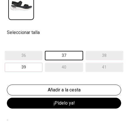
Seleccionar talla
36
37
38
39
40
41
¡Pídelo ya!
.