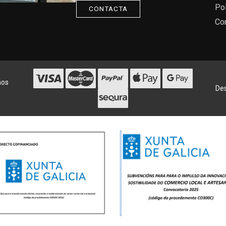
Pol
CONTACTA
Co
hos
Des