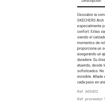
Descripción
Descubre la como
SKECHERS Arch Fi
especialmente pa
confort. Estas s
siendo el calzado
momentos de rela
proporciona un so
asegurando un a
duradera. Su dis
atuendo, desde l
sofisticados. No 
increíble. Añade 
cada paso en una
Ref. A05432
Ref. proveedor