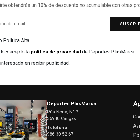
birte obtendrás un 10% de descuento no acumulable con otras p
SUSCRI
 Politica Alta
do y acepto la
política de privacidad
de Deportes PlusMarca.
interesado en recibir publicidad.
Ap
Deportes PlusMarca
Rúa Noria, Nº 2
Co
36940 Cangas
Avi
Teléfono
986 30 52 67
Pol