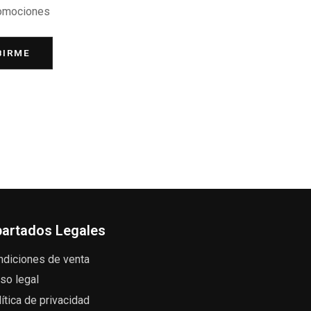
romociones
BIRME
artados Legales
ndiciones de venta
so legal
ítica de privacidad