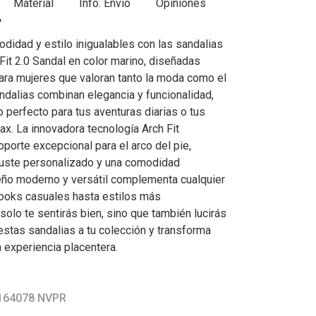
Material
Info. Envío
Opiniones
didad y estilo inigualables con las sandalias
t 2.0 Sandal en color marino, diseñadas
ra mujeres que valoran tanto la moda como el
andalias combinan elegancia y funcionalidad,
 perfecto para tus aventuras diarias o tus
x. La innovadora tecnología Arch Fit
porte excepcional para el arco del pie,
juste personalizado y una comodidad
eño moderno y versátil complementa cualquier
ooks casuales hasta estilos más
solo te sentirás bien, sino que también lucirás
estas sandalias a tu colección y transforma
 experiencia placentera.
 164078 NVPR