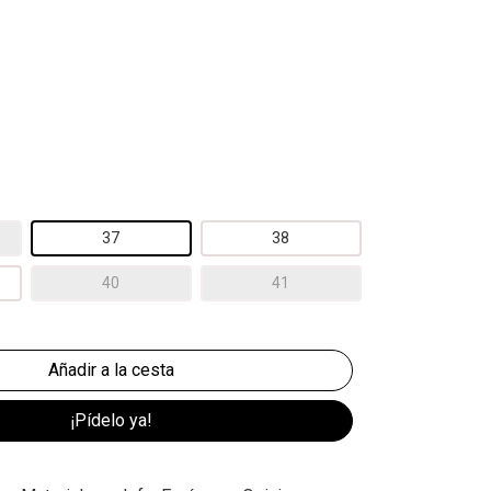
37
38
40
41
¡Pídelo ya!