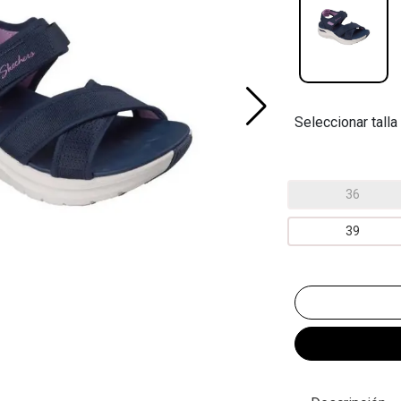
Seleccionar talla
36
39