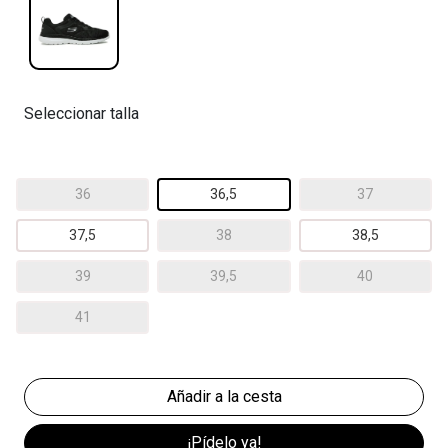
Seleccionar talla
36
36,5
37
37,5
38
38,5
39
39,5
40
41
¡Pídelo ya!