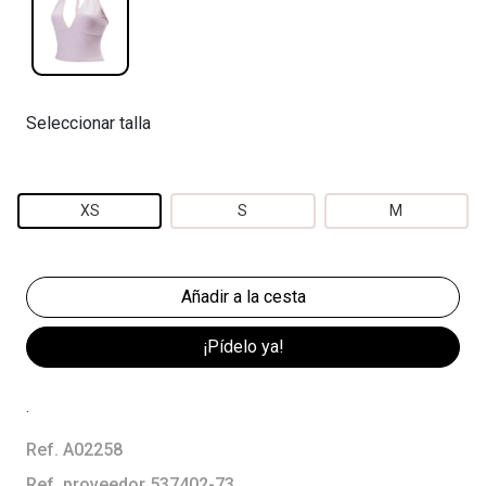
Seleccionar talla
XS
S
M
¡Pídelo ya!
.
Ref. A02258
Ref. proveedor 537402-73