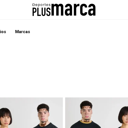
ios
Marcas