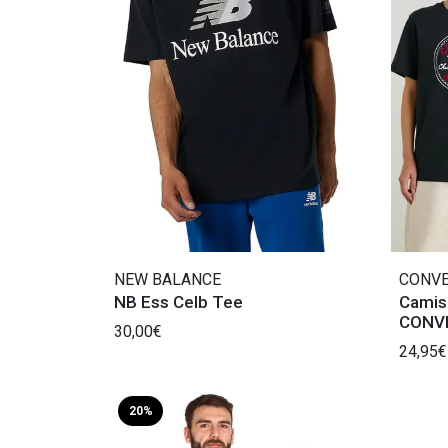
NEW BALANCE
CONV
NB Ess Celb Tee
Camis
CONV
30,00€
24,95€
20%