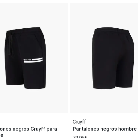
Cruyff
ones negros Cruyff para
Pantalones negros hombre 
re
79,95€