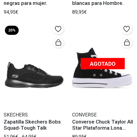
negras para mujer.
blancas para Hombre.
94,95€
89,95€
20%
AGOTADO
SKECHERS
CONVERSE
Zapatilla Skechers Bobs
Converse Chuck Taylor All
Squad-Tough Talk
Star Plataforma Lona
Negra
51,96€
64,95€
89,95€