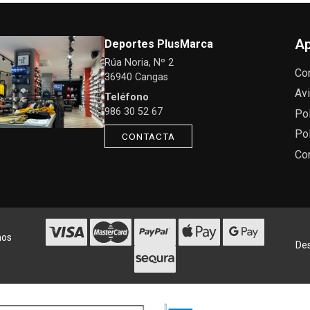
Ap
Deportes PlusMarca
Rúa Noria, Nº 2
Co
36940 Cangas
Avi
Teléfono
986 30 52 67
Pol
Pol
CONTACTA
Co
hos
Des