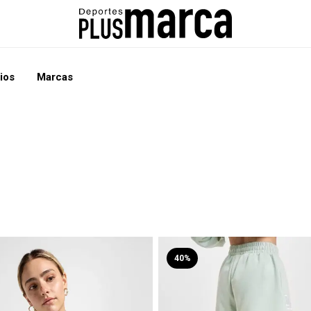
ios
Marcas
40%