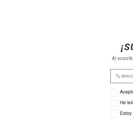
¡S
Al suscri
Acepto
He leí
Estoy 