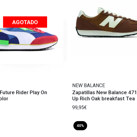
AGOTADO
NEW BALANCE
uture Rider Play On
Zapatillas New Balance 47
olor
Up Rich Oak breakfast Tea
99,95€
40%