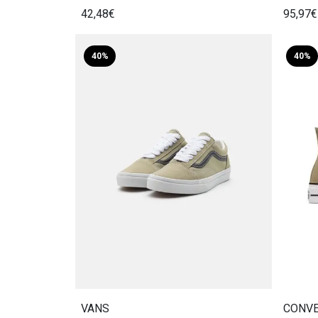
42,48€
95,97€
40%
40%
VANS
CONV