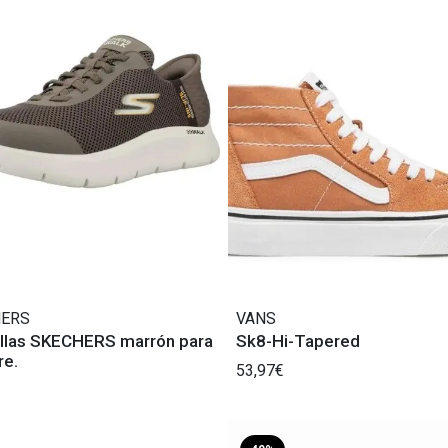
HERS
VANS
illas SKECHERS marrón para
Sk8-Hi-Tapered
e.
53,97€